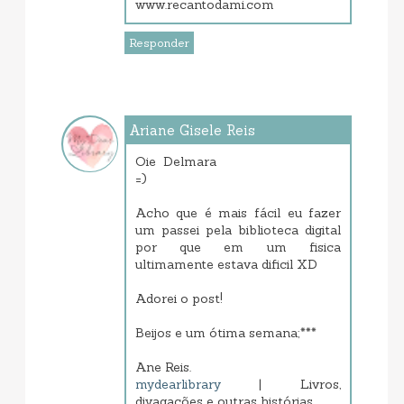
www.recantodami.com
Responder
Ariane Gisele Reis
julho 07, 2013 11:10 AM
Oie Delmara
=)
Acho que é mais fácil eu fazer
um passei pela biblioteca digital
por que em um fisica
ultimamente estava dificil XD
Adorei o post!
Beijos e um ótima semana;***
Ane Reis.
mydearlibrary
| Livros,
divagações e outras histórias...