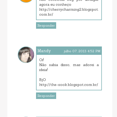
agora eu conheço
http://cherrycharming2.blogspot.
com.br/
Responder
Mandy
julho 07, 2013 4:52 PM
Oi!
Não sabia disso, mas adorei a
ideia!
BjO
http://the-sook.blogspot.com.br/
Responder