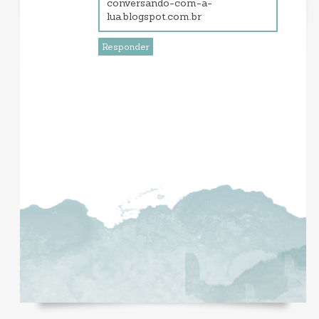
conversando-com-a-
lua.blogspot.com.br
Responder