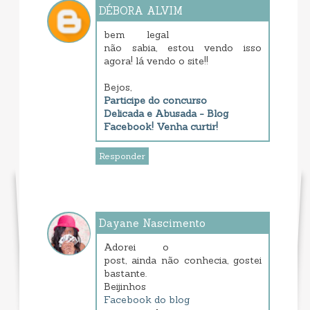
DÉBORA ALVIM
julho 07, 2013 6:43 PM
bem legal
não sabia, estou vendo isso
agora! lá vendo o site!!
Bejos,
Participe do concurso
Delicada e Abusada - Blog
Facebook! Venha curtir!
Responder
Dayane Nascimento
julho 07, 2013 9:57 PM
Adorei o
post, ainda não conhecia, gostei
bastante.
Beijinhos
Facebook do blog