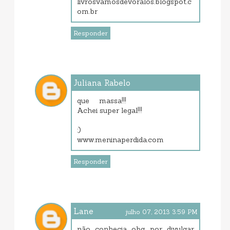
livrosvamosdevoralos.blogspot.c
om.br
Responder
Juliana Rabelo
julho 07, 2013 3:14 PM
que massa!!!
Achei super legal!!!
:)
www.meninaperdida.com
Responder
Lane
julho 07, 2013 3:59 PM
não conhecia obg por divulgar