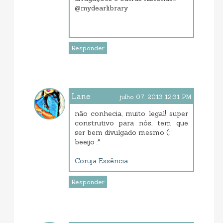
@mydearlibrary
Responder
Lane
julho 07, 2013 12:31 PM
não conhecia, muito legal! super
construtivo para nós, tem que
ser bem divulgado mesmo (:
beeijo :*
Coruja Essência
Responder