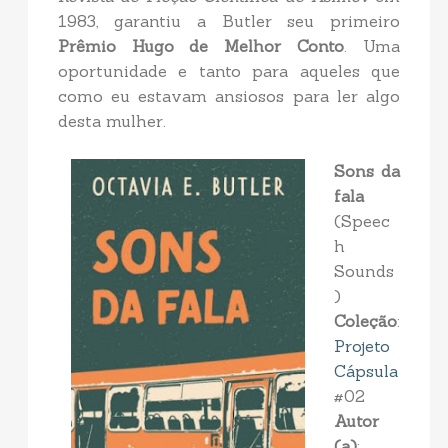
1983, garantiu a Butler seu primeiro
Prêmio Hugo de Melhor Conto
. Uma
oportunidade e tanto para aqueles que
como eu estavam ansiosos para ler algo
desta mulher.
Sons da
fala
(Speec
h
Sounds
)
Coleção
:
Projeto
Cápsula
#02
Autor
(a)
: