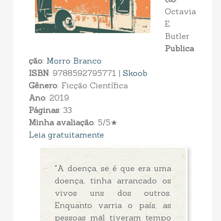
Octavia
E.
Butler
Publica
ção
:
Morro Branco
ISBN
: 9788592795771 |
Skoob
Gênero
: Ficção Científica
Ano
: 2019
Páginas
: 33
Minha avaliação
: 5/5★
Leia gratuitamente
"A doença, se é que era uma
doença, tinha arrancado os
vivos uns dos outros.
Enquanto varria o país, as
pessoas mal tiveram tempo