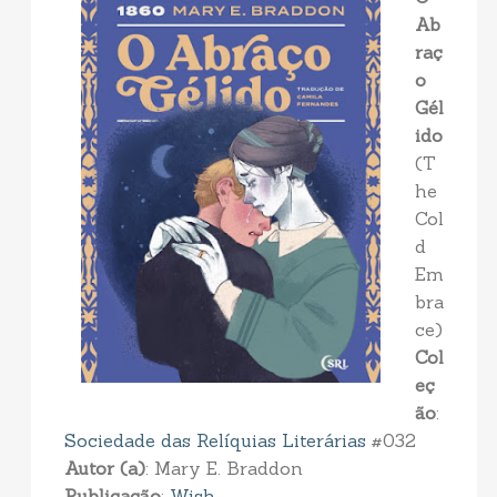
Ab
raç
o
Gél
ido
(T
he
Col
d
Em
bra
ce)
Col
eç
ão
:
Sociedade das Relíquias Literárias
#032
Autor (a)
: Mary E. Braddon
Publicação
:
Wish