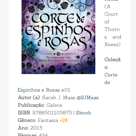
(A
Court
of
Thorn
s and
Roses)
Coleçã
o
:
Corte
de
Espinhos e Rosas
#01
Autor (a)
: Sarah J. Maas
@SJMaas
Publicação
: Galera
ISBN
: 9788501105875 |
Skoob
Gênero
: Fantasia
+16
Ano
: 2015
Páginas
: 434