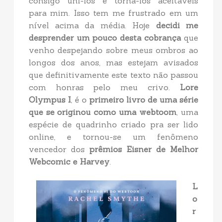
consigo uni-los e torná-los aceitáveis
para mim. Isso tem me frustrado em um
nível acima da média. Hoje
decidi me
desprender um pouco desta cobrança
que
venho despejando sobre meus ombros ao
longos dos anos, mas estejam avisados
que definitivamente este texto não passou
com honras pelo meu crivo.
Lore
Olympus I
, é o
primeiro livro de uma série
que se originou como uma webtoom
, uma
espécie de quadrinho criado pra ser lido
online, e tornou-se um fenômeno
vencedor dos
prêmios Eisner de Melhor
Webcomic e Harvey
.
L
o
r