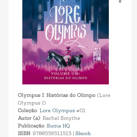
e
Olympus I: Histórias do Olimpo
(Lore
Olympus I)
Coleção
:
Lore Olympus
#01
Autor (a)
: Rachel Smythe
Publicação
:
Suma HQ
ISBN
: 9788556511515 |
Skoob