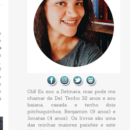
e
e
a
u
,
!
o
o
e
Olá! Eu sou a Delmara, mas pode me
chamar de Del. Tenho 32 anos e sou
á
baiana, casada e tenho dois
pitchuquinhos, Benjamim (9 anos) e
Jonatas (4 anos). Os livros são uma
das minhas maiores paixões e este