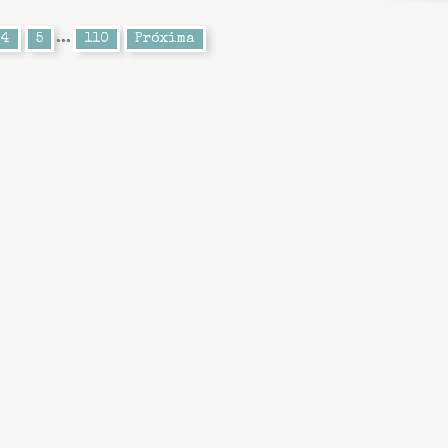
4
5
...
110
Próxima