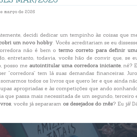
de março de 2026
entemente, decidi dedicar um tempinho às coisas que m
cobri um novo hobby
. Vocês acreditariam se eu dissess
 corredora não é bem o
termo correto para definir um
do, entretanto, todavia, vocês hão de convir que, se e
o, posso me
autointitular uma corredora iniciante
, né? E
ser “corredora” tem lá suas demandas financeiras. Juro
e somarmos todos os livros que quero ler e que ainda nã
 roupas apropriadas e às competições que ando sonhand
dia que passa mais necessitada de um segundo, terceiro 
ivros
, vocês já separaram
os desejados do mês
? Eu já! D