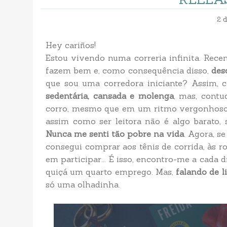
2 
Hey cariños!
Estou vivendo numa correria infinita. Rec
fazem bem e, como consequência disso,
des
que sou uma corredora iniciante? Assim,
sedentária, cansada e molenga
, mas, contu
corro, mesmo que em um ritmo vergonhos
assim como ser leitora não é algo barato, 
Nunca me senti tão pobre na vida
. Agora, s
consegui comprar aos tênis de corrida, às
em participar... É isso, encontro-me a cada 
quiçá um quarto emprego. Mas,
falando de l
só uma olhadinha.