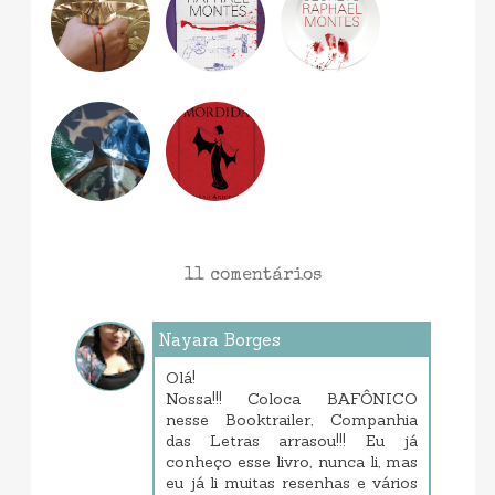
11 comentários
Nayara Borges
maio 26, 2017 4:23 PM
Olá!
Nossa!!! Coloca BAFÔNICO
nesse Booktrailer, Companhia
das Letras arrasou!!! Eu já
conheço esse livro, nunca li, mas
eu já li muitas resenhas e vários