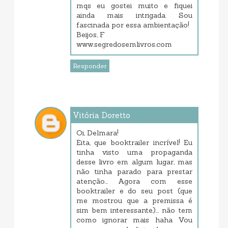
mqs eu gostei muito e fiquei
ainda mais intrigada. Sou
fascinada por essa ambientação!
Beijos, F
www.segredosemlivros.com
Responder
Vitória Doretto
maio 27, 2017 6:57 PM
Oi, Delmara!
Eita, que booktrailer incrível! Eu
tinha visto uma propaganda
desse livro em algum lugar, mas
não tinha parado para prestar
atenção... Agora com esse
booktrailer e do seu post (que
me mostrou que a premissa é
sim bem interessante)... não tem
como ignorar mais haha Vou