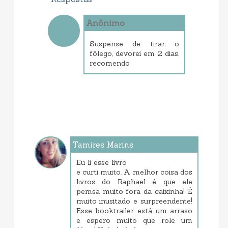
Anônimo
setembro 08, 2025 2:37 PM
Suspense de tirar o
fôlego, devorei em 2 dias,
recomendo
Tamires Marins
maio 31, 2017 1:42 AM
Eu li esse livro
e curti muito. A melhor coisa dos
livros do Raphael é que ele
pemsa muito fora da caixinha! É
muito inusitado e surpreendente!
Esse booktrailer está um arraso
e espero muito que role um