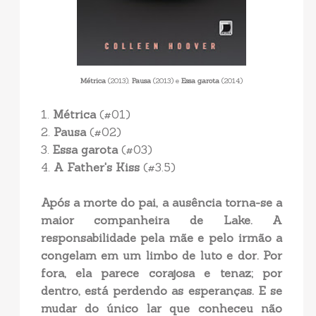
Métrica
(2013),
Pausa
(2013) e
Essa garota
(2014)
1.
Métrica
(#01)
2.
Pausa
(#02)
3.
Essa garota
(#03)
4.
A Father's Kiss
(#3.5)
Após a morte do pai, a ausência torna-se a
maior companheira de Lake. A
responsabilidade pela mãe e pelo irmão a
congelam em um limbo de luto e dor. Por
fora, ela parece corajosa e tenaz; por
dentro, está perdendo as esperanças. E se
mudar do único lar que conheceu não