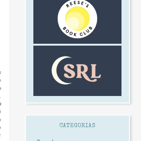
s
e
a
,
s
é
o
CATEGORIAS
e
r