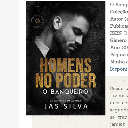
O Banq
Coleção
Autor (
Publica
ISBN
: 
Gênero
Ano
: 2
Páginas
Minha a
Disponí
Desde 
jovem A
duas ce
segunda
se tra
jamais