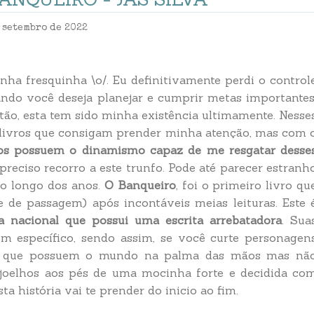
 setembro de 2022
a fresquinha \o/. Eu definitivamente perdi o control
ndo você deseja planejar e cumprir metas importantes
tão, esta tem sido minha existência ultimamente. Nesse
 livros que consigam prender minha atenção, mas com 
os possuem o dinamismo capaz de me resgatar desse
preciso recorro a este trunfo. Pode até parecer estranh
ao longo dos anos.
O Banqueiro
, foi o primeiro livro qu
 de passagem) após incontáveis meias leituras. Este 
a nacional que possui uma escrita arrebatadora
. Sua
em específico, sendo assim, se você curte personagen
s, que possuem o mundo na palma das mãos mas nã
joelhos aos pés de uma mocinha forte e decidida co
a história vai te prender do inicio ao fim.