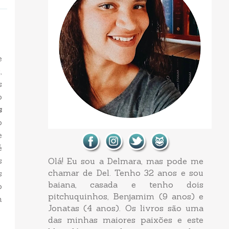
e
,
s
o
s
o
e
é
s
Olá! Eu sou a Delmara, mas pode me
chamar de Del. Tenho 32 anos e sou
s
baiana, casada e tenho dois
o
pitchuquinhos, Benjamim (9 anos) e
m
Jonatas (4 anos). Os livros são uma
das minhas maiores paixões e este