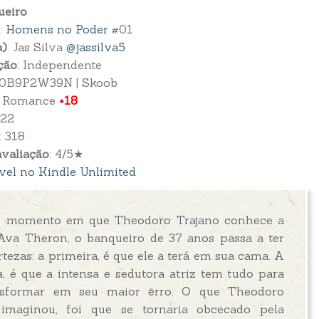
ueiro
:
Homens no Poder
#01
a)
: Jas Silva
@jassilva5
ção
: Independente
B0B9P2W39N | Skoob
: Romance
+18
022
: 318
valiação
: 4/5★
vel no Kindle Unlimited
o momento em que Theodoro Trajano conhece a
va Theron, o banqueiro de 37 anos passa a ter
rtezas: a primeira, é que ele a terá em sua cama. A
, é que a intensa e sedutora atriz tem tudo para
nsformar em seu maior erro. O que Theodoro
 imaginou, foi que se tornaria obcecado pela