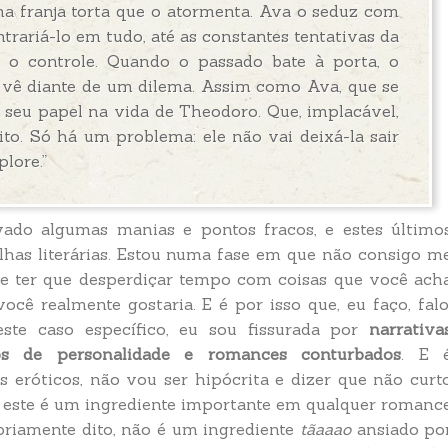
ma franja torta que o atormenta. Ava o seduz com
rariá-lo em tudo, até as constantes tentativas da
 o controle. Quando o passado bate à porta, o
e vê diante de um dilema. Assim como Ava, que se
 seu papel na vida de Theodoro. Que, implacável,
ito. Só há um problema: ele não vai deixá-la sair
lore.”
ivado algumas manias e pontos fracos, e estes último
as literárias. Estou numa fase em que não consigo m
iste ter que desperdiçar tempo com coisas que você ach
cê realmente gostaria. E é por isso que, eu faço, falo
este caso específico, eu sou fissurada por
narrativa
os de personalidade e romances conturbados
. E 
 eróticos, não vou ser hipócrita e dizer que não curt
 este é um ingrediente importante em qualquer romanc
opriamente dito, não é um ingrediente
tãaaao
ansiado po