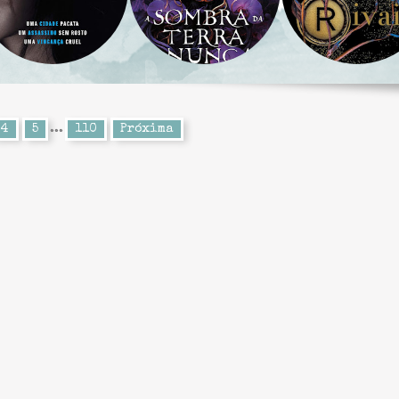
4
5
...
110
Próxima