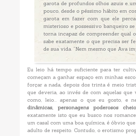
garota de profundos olhos azuis e u
pouco, desde o péssimo hábito em cont
garota em fazer com que ele perca
misterioso e possessivo banqueiro s
torna incapaz de compreender qual o
sabe exatamente o que precisa ser fe
de sua vida. “Nem mesmo que Ava imp
Eu leio há tempo suficiente para ter cult
começam a ganhar espaço em minhas escolh
forçar a nada, depois dos trinta é meio tr
que deveria, ao invés de com aquelas que vo
como, leio... apenas o que eu gosto, e n
dinâmicas, personagens poderosos chei
exatamente isto que eu busco nos romances
um casal com uma boa química, é óbvio que
adulto de respeito. Contudo, o erotismo pr