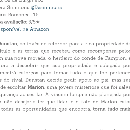
o
: Os de Burgh #01
bora Simmons
@Desimmons
ro
: Romance +16
a avaliação
: 3/5★
isponível na Amazon
Dunstan
, ao invés de retornar para a rica propriedade d
 título e as terras que recebeu como recompensa pelo
 em sua nova morada, o herdeiro do conde de Campion, 
ra a descobrir que sua propriedade é cobiçada po
medirá esforços para tomar tudo o que lhe pertence
do rival, Dunstan decide pedir apoio ao pai, mas su
de escoltar
Marion
, uma jovem misteriosa que foi salv
gurança ao seu lar. A viagem longa e não planejada po
não desejaria ter que lidar, e o fato de Marion esta
m todas as oportunidades que encontra,
torna tudo mai