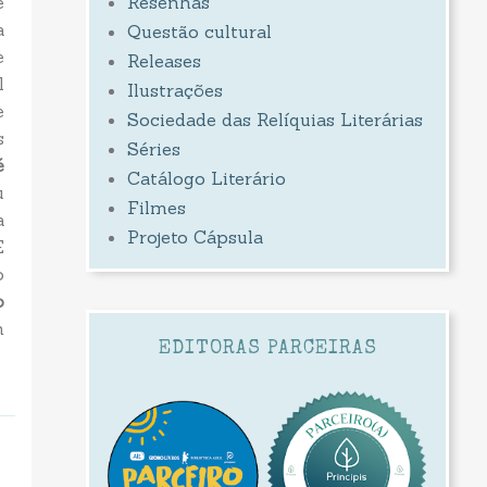
e
Resenhas
a
Questão cultural
e
Releases
l
Ilustrações
e
Sociedade das Relíquias Literárias
s
Séries
é
Catálogo Literário
u
Filmes
a
Projeto Cápsula
E
o
o
m
EDITORAS PARCEIRAS