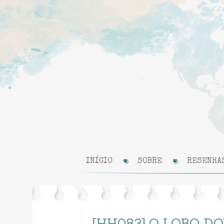
INÍCIO
SOBRE
RESENHA
[HH083] O LOBO D