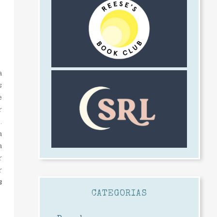
a
s
e
r
.
a
a
r
r
s
CATEGORIAS