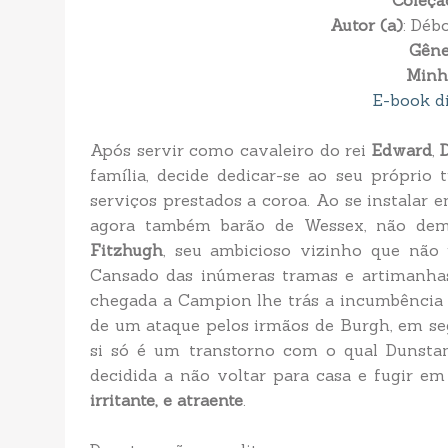
Coleçã
Autor (a)
: Dé
Gêne
Minh
E-book d
Após servir como cavaleiro do rei
Edward
,
família, decide dedicar-se ao seu próprio
serviços prestados a coroa. Ao se instalar
agora também barão de Wessex, não demo
Fitzhugh
, seu ambicioso vizinho que não 
Cansado das inúmeras tramas e artimanhas 
chegada a Campion lhe trás a incumbência 
de um ataque pelos irmãos de Burgh, em se
si só é um transtorno com o qual Dunstan 
decidida a não voltar para casa e fugir e
irritante, e atraente
.