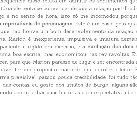
equência disso reluta em admitir os sentimentos qu
stória ele tenta se convencer de que a relação partilhad
ejo e no senso de hora, isso só me incomodou porqu
s reprováveis do personagem
. Este é um casal pelo qua
orque não houve um bom desenvolvimento da relação 
a. Marion é inexperiente, impulsiva e imatura demai
paciente e rígido em excesso, e
a evolução dos dois 
uma boa escrita, mas economizou nas reviravoltas. E
er, para que Marion parasse de fugir e ser encontrada 
ável ter um propósito maior do que enrolar o leitor. 
a previsível, passou pouca credibilidade, foi tudo tã
al das contas, eu gosto dos irmãos de Burgh,
alguns sã
etendo acompanhar suas histórias com expectativas be