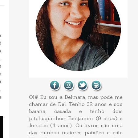
e
é
n
,
o
a
u
,
s
Olá! Eu sou a Delmara, mas pode me
chamar de Del. Tenho 32 anos e sou
baiana, casada e tenho dois
pitchuquinhos, Benjamim (9 anos) e
Jonatas (4 anos). Os livros são uma
das minhas maiores paixões e este