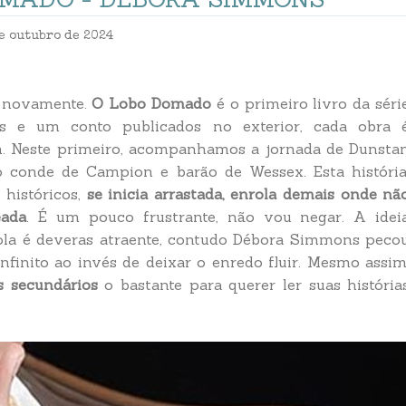
e outubro de 2024
e novamente.
O Lobo Domado
é o primeiro livro da séri
s e um conto publicados no exterior, cada obra 
. Neste primeiro, acompanhamos a jornada de Dunsta
o conde de Campion e barão de Wessex. Esta história
 históricos,
se inicia arrastada, enrola demais onde nã
eada
. É um pouco frustrante, não vou negar. A idei
nrola é deveras atraente, contudo Débora Simmons peco
finito ao invés de deixar o enredo fluir. Mesmo assim
 secundários
o bastante para querer ler suas história