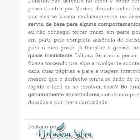
Dunstan não acredita no amor e como cons
passa a nutrir por Marion, durante toda a hi
por eles se baseia exclusivamente no des
serviu de base para alguns comportamento
eu não consegui torcer muito, em parte p
em parte pela completa ausência de carism
para o meu gosto, já Dunstan é grosso, im
quase inexistente
. Débora Simmons possui 
ficava torcendo pra algo empolgante acontec
cada duas páginas e para a viagem intermin
mesmo que o desfecho tenha se dado de form
rápido e fácil de se resolver, sabe? No fin
genuinamente encantadores
, entretanto pr
dosadas e por mera curiosidade.
Postado por