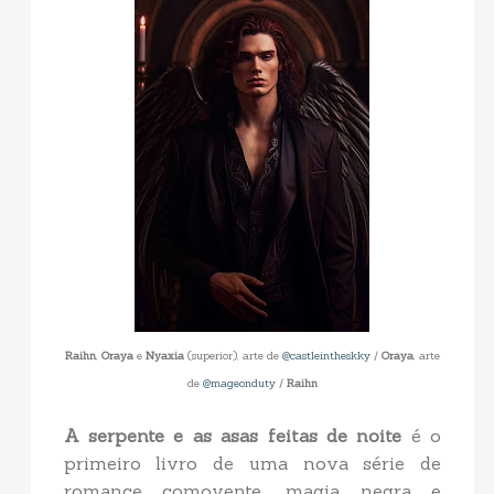
Raihn
,
Oraya
e
Nyaxia
(superior), arte de
@castleintheskky
/
Oraya
, arte
de
@mageonduty
/
Raihn
A serpente e as asas feitas de noite
é o
primeiro livro de uma nova série de
romance comovente, magia negra e