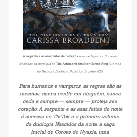
A serpente e as asas feitas de noite
(
Coroas de Nyaxia
/
Duologia
Nascidos da noite
#01) e
The Ashes and the Star Cursed King
(
Coroas
de Nyaxia
/
Duologia Nascidos da noite
#02)
Para humanos e vampiros, as regras são as
mesmas: nunca confie em ninguém, nunca
ceda e sempre ― sempre ― proteja seu
coração. A serpente e as asas feitas de noite
é sucesso no TikTok e o primeiro volume
da duologia Nascidos da noite, a saga
inicial de Coroas de Nyaxia, uma