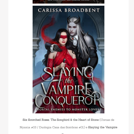
Six Scorched Roses
,
The Songbird & the Heart of Stone
(
Coroas de
Nyaxia #03 / Duologia Casa das Sombras #01
)
e
Slaying the Vampire