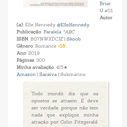
Briar
U
#01
Autor
(a)
: Elle Kennedy
@ElleKennedy
Publicação
:
Paralela
*ARC
ISBN
: B07NWXDCJZ |
Skoob
Gênero
: Romance
+16
Ano
: 2019
Páginas
: 300
Minha avaliação
: 4/5★
Amazon
|
Saraiva
| Submarino
Todo mundo diz que os
opostos se atraem. E deve
ser verdade, porque não tem
nada que explique minha
atração por Colin Fitzgerald.