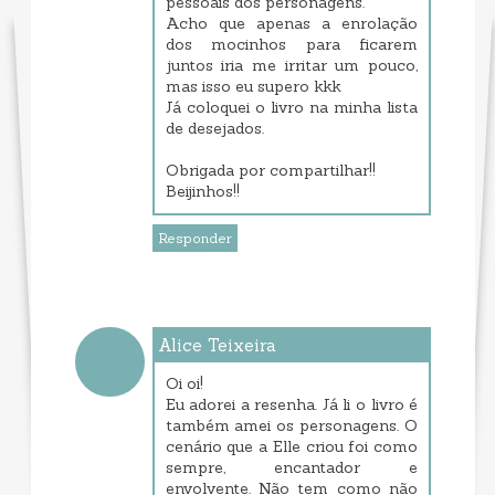
pessoais dos personagens.
Acho que apenas a enrolação
dos mocinhos para ficarem
juntos iria me irritar um pouco,
mas isso eu supero kkk
Já coloquei o livro na minha lista
de desejados.
Obrigada por compartilhar!!
Beijinhos!!
Responder
Alice Teixeira
maio 18, 2019 3:32 PM
Oi oi!
Eu adorei a resenha. Já li o livro é
também amei os personagens. O
cenário que a Elle criou foi como
sempre, encantador e
envolvente. Não tem como não