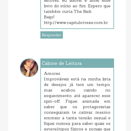
leitores, eu adorei e amei esse
livro do início ao fim. Espero que
também curta The Risk.
Beijo!
http://www.capitulotreze.com.br
Responder
Cabine de Leitura
março 26, 2019 8:33 AM
Amores
Improváveis está na minha lista
de desejos já tem um tempo,
mas acabou caindo no
esquecimento, até aparecer esse
spin-off. Fiquei animada em
saber que os protagonistas
conseguiram te cativar, mesmo
emmeio a tanta tensão sexual e
fiquei curiosa para saber quais os
estereótipos físicos e sociais que