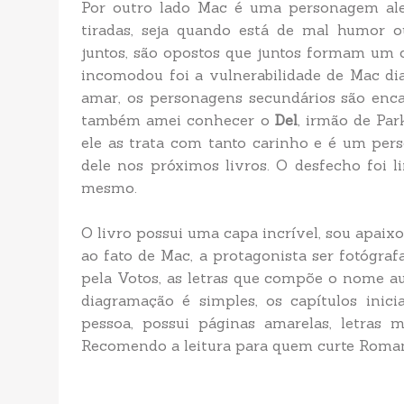
Por outro lado Mac é uma personagem aleg
tiradas, seja quando está de mal humor o
juntos, são opostos que juntos formam um c
incomodou foi a vulnerabilidade de Mac di
amar, os personagens secundários são enca
também amei conhecer o
Del
, irmão de Pa
ele as trata com tanto carinho e é um per
dele nos próximos livros. O desfecho foi l
mesmo.
O livro possui uma capa incrível, sou apaixo
ao fato de Mac, a protagonista ser fotógra
pela Votos, as letras que compõe o nome a
diagramação é simples, os capítulos inic
pessoa, possui páginas amarelas, letras m
Recomendo a leitura para quem curte Romance