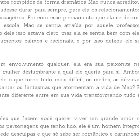
ntos rompidos de forma dramática Mac nunca acredito
esse durar para sempre, para ela os relacionamento
sageiros. Foi com esse pensamento que ela se deixo
escola, Mac se sentia atraída por aquele professo
po dela isso estava claro, mas ela se sentia bem com ele
umentos calmos e racionais, e por isso deixou ele s
 envolvimento qualquer, ela era sua paixonite n
 mulher deslumbrante a qual ele queria para si. Ambo
ele o que torna tudo mais difícil, os medos, as dúvida
espantar os fantasmas que atormentam a vida de Mac? 
nte diferente entre em sua vida transformando tudo 
eles que fazem você querer viver um grande amor, 
mos personagens que tenho lido, ele é um homem íntegr
 pede desculpas e que só sabe ser romântico e carinhoso