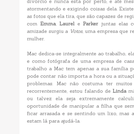
divórcio e nunca está por perto, e até m
atormentando e exigindo coisas dela. Existe
as fotos que ela tira, que são capazes de r
com
Emma
,
Laurel
e
Parker
juntas elas c
amizade surgiu a
Votos
, uma empresa que re
mulher.
Mac dedica-se integralmente ao trabalho, el
e como fotógrafa de uma empresa de casam
trabalho a Mac tem apenas a sua família 
pode contar não importa a hora ou a situaçã
problemas. Mac não costuma ter muitos
recorrentemente, estou falando de
Linda
mã
ou talvez ela seja extremamente calcul
oportunidade de manipular a filha que sem
ficar arrasada e se sentindo um lixo, mas
estam lá para ajudá-la.