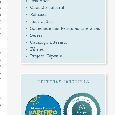
Resenhas
u
Questão cultural
s
u
Releases
r
Ilustrações
,
Sociedade das Relíquias Literárias
e
Séries
Catálogo Literário
Filmes
a
Projeto Cápsula
s
s
E
e
EDITORAS PARCEIRAS
o
o
.