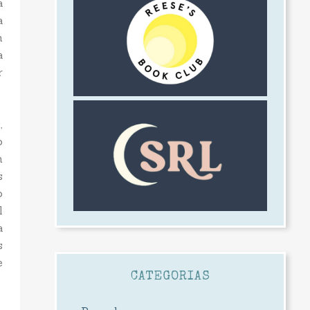
a
a
m
a
r
,
o
m
s
o
l
a
s
e
CATEGORIAS