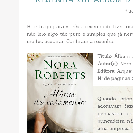
7 d
Hoje trago para vocês a resenha do livro mai
não leio algo tão puro e simples que já n
me fez suspirar. Confiram a resenha.
Titulo
: Álbum 
Autor(a)
: Nora
Editora
: Arque
N° de páginas
:
Quando crian
adoravam faze
pensavam em
brincadeira, n
uma empresa d