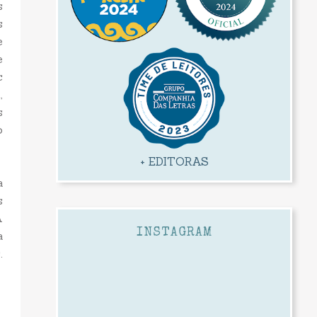
s
s
e
e
c
,
s
o
+ EDITORAS
a
s
A
INSTAGRAM
a
.