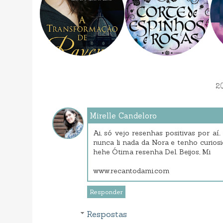
2
Mirelle Candeloro
Ai, só vejo resenhas positivas por aí.
nunca li nada da Nora e tenho curios
hehe Ótima resenha Del. Beijos, Mi
www.recantodami.com
Responder
Respostas