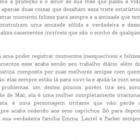
esmo a proteção e o amor de sua mãe que passa a vid
 apenas duas coisas que desafiam essa triste estatístic
egistrar momento felizes para sempre e a amizade que te
onstruíram uma amizade sólida e verdadeira e dess
aliza casamentos incríveis que são o sonho de qualque
a ama poder registrar momentos inesquecíveis e felizes
entos esse acaba sendo seu trabalho diário, além d
postiça, composta por suas melhores amigas com que
o, elas sempre estão lá para ouvi-la e ajudá-la com seu
 problemas, um destes poucos porém tira seu son
e de Mac, ela é uma mulher completamente irraciona
ista, é uma personagem irritante que não perde 
pre acaba cedendo aos seus caprichos. Só para depoi
 a sua verdadeira família Emma, Laurel e Parker sempr