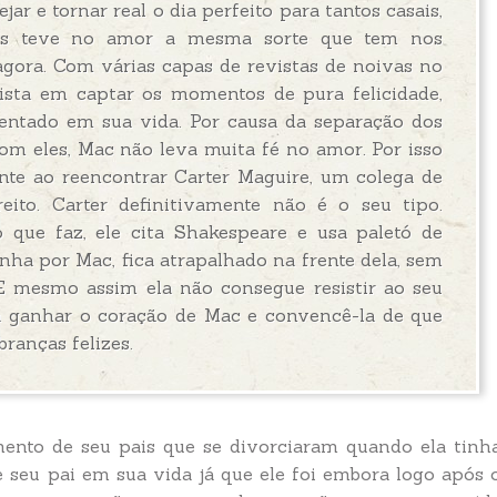
jar e tornar real o dia perfeito para tantos casais,
s teve no amor a mesma sorte que tem nos
agora. Com várias capas de revistas de noivas no
alista em captar os momentos de pura felicidade,
ntado em sua vida. Por causa da separação dos
com eles, Mac não leva muita fé no amor. Por isso
ente ao reencontrar Carter Maguire, um colega de
eito. Carter definitivamente não é o seu tipo.
 que faz, ele cita Shakespeare e usa paletó de
nha por Mac, fica atrapalhado na frente dela, sem
E mesmo assim ela não consegue resistir ao seu
a ganhar o coração de Mac e convencê-la de que
branças felizes.
mento de seu pais que se divorciaram quando ela tinh
 seu pai em sua vida já que ele foi embora logo após 