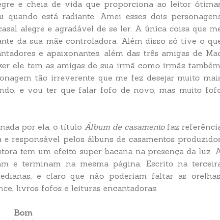
re e cheia de vida que proporciona ao leitor ótima
u quando está radiante. Amei esses dois personagen
asal alegre e agradável de se ler. A única coisa que m
ante da sua mãe controladora. Além disso só tive o qu
ntadores e apaixonantes, além das três amigas de Ma
rker ele tem as amigas de sua irmã como irmãs também
sonagem tão irreverente que me fez desejar muito mai
indo, e vou ter que falar fofo de novo, mas muito fof
nada por ela, o título
Álbum de casamento
faz referênci
fa e responsável pelos álbuns de casamentos produzido
utora tem um efeito super bacana na presença da luz. 
iam e terminam na mesma página. Escrito na terceir
edianas, e claro que não poderiam faltar as orelhas
, livros fofos e leituras encantadoras.
Bom