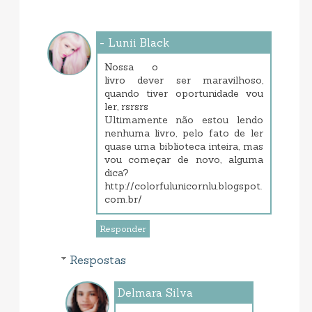
- Lunii Black
janeiro 21, 2014 10:58 PM
Nossa o
livro dever ser maravilhoso,
quando tiver oportunidade vou
ler, rsrsrs
Ultimamente não estou lendo
nenhuma livro, pelo fato de ler
quase uma biblioteca inteira, mas
vou começar de novo, alguma
dica?
http://colorfulunicornlu.blogspot.
com.br/
Responder
Respostas
Delmara Silva
janeiro 23, 2014 8:22 PM