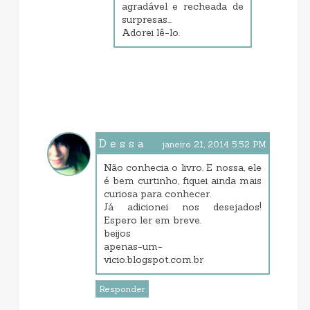
agradável e recheada de
surpresas...
Adorei lê-lo.
D e s s a
janeiro 21, 2014 5:52 PM
Não conhecia o livro. E nossa, ele
é bem curtinho, fiquei ainda mais
curiosa para conhecer.
Já adicionei nos desejados!
Espero ler em breve.
beijos
apenas-um-
vicio.blogspot.com.br
Responder