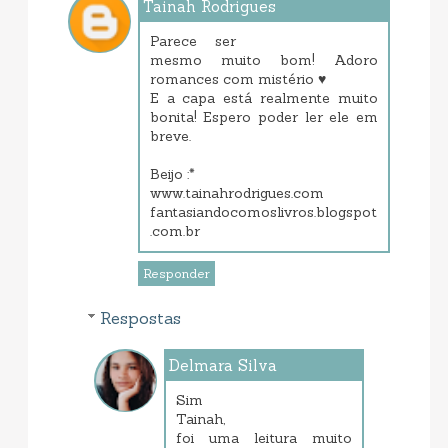
Tainah Rodrigues
janeiro 21, 2014 3:14 PM
Parece ser
mesmo muito bom! Adoro
romances com mistério ♥
E a capa está realmente muito
bonita! Espero poder ler ele em
breve.
Beijo :*
www.tainahrodrigues.com
fantasiandocomoslivros.blogspot
.com.br
Responder
Respostas
Delmara Silva
janeiro 23, 2014 7:22 PM
Sim
Tainah,
foi uma leitura muito