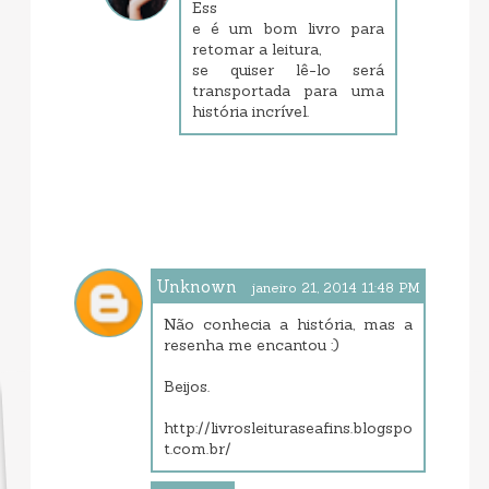
Ess
e é um bom livro para
retomar a leitura,
se quiser lê-lo será
transportada para uma
história incrível.
Unknown
janeiro 21, 2014 11:48 PM
Não conhecia a história, mas a
resenha me encantou :)
Beijos.
http://livrosleituraseafins.blogspo
t.com.br/