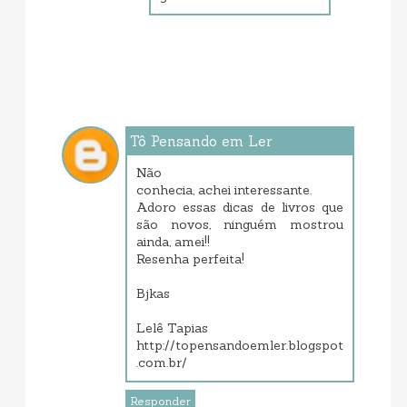
Tô Pensando em Ler
janeiro 21, 2014 11:58 AM
Não
conhecia, achei interessante.
Adoro essas dicas de livros que
são novos, ninguém mostrou
ainda, amei!!
Resenha perfeita!
Bjkas
Lelê Tapias
http://topensandoemler.blogspot
.com.br/
Responder