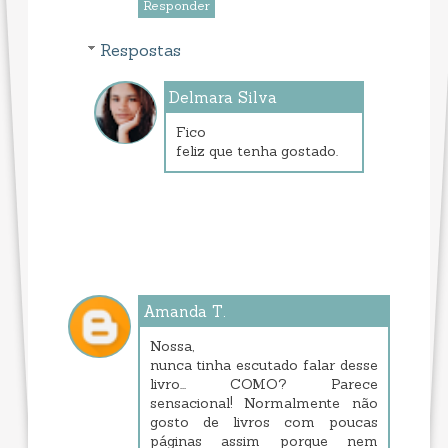
Responder
Respostas
Delmara Silva
janeiro 23, 2014 8:23 PM
Fico
feliz que tenha gostado.
Amanda T.
janeiro 22, 2014 2:07 AM
Nossa,
nunca tinha escutado falar desse
livro... COMO? Parece
sensacional! Normalmente não
gosto de livros com poucas
páginas assim porque nem