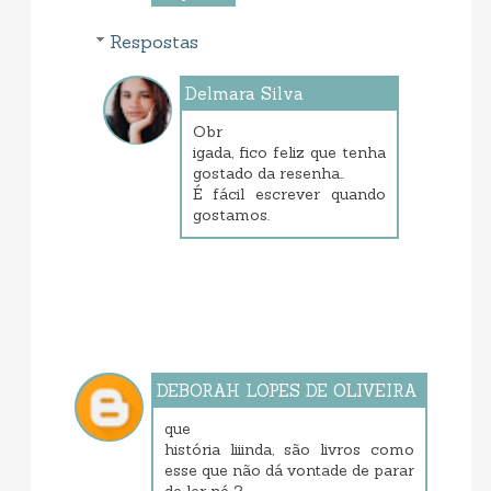
Respostas
Delmara Silva
janeiro 23, 2014 7:04 PM
Obr
igada, fico feliz que tenha
gostado da resenha..
É fácil escrever quando
gostamos.
DEBORAH LOPES DE OLIVEIRA
janeiro 21, 2014 12:06 PM
que
história liiinda, são livros como
esse que não dá vontade de parar