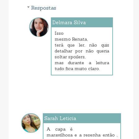
Respostas
Delmara Silva
janeiro 23, 2014 8:15 PM
Isso
mesmo Renata,
terá que ler, não quis
detalhar por não queria
soltar spoilers,
mas durante a leitura
tudo fica muito claro.
Sarah Leticia
janeiro 21, 2014 7:22 PM
A capa é
maravilhosa e a resenha então ,