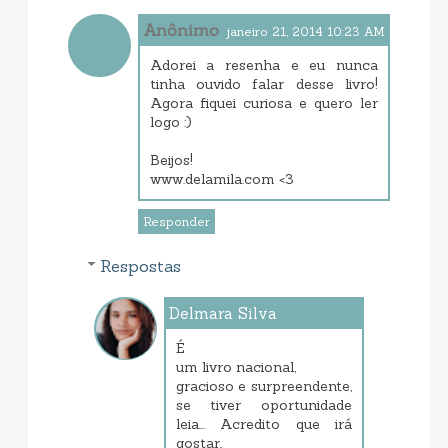
Anônimo
janeiro 21, 2014 10:23 AM
Adorei a resenha e eu nunca
tinha ouvido falar desse livro!
Agora fiquei curiosa e quero ler
logo :)
Beijos!
www.delamila.com <3
Responder
Respostas
Delmara Silva
janeiro 23, 2014 7:03 PM
É
um livro nacional,
gracioso e surpreendente,
se tiver oportunidade
leia... Acredito que irá
gostar.