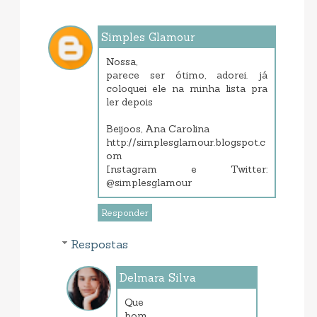
Simples Glamour
janeiro 21, 2014 1:54 PM
Nossa,
parece ser ótimo, adorei. já
coloquei ele na minha lista pra
ler depois
Beijoos, Ana Carolina
http://simplesglamour.blogspot.c
om
Instagram e Twitter:
@simplesglamour
Responder
Respostas
Delmara Silva
janeiro 23, 2014 7:18 PM
Que
bom,