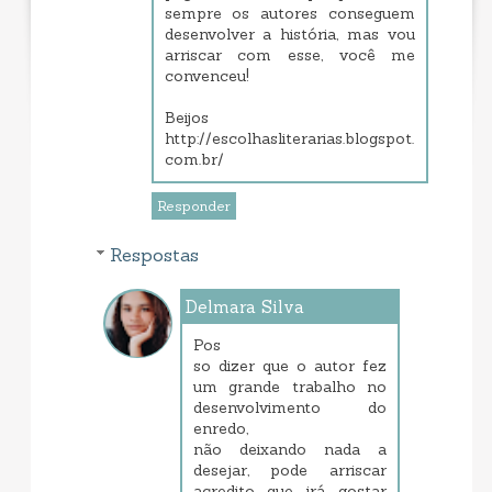
sempre os autores conseguem
desenvolver a história, mas vou
arriscar com esse, você me
convenceu!
Beijos
http://escolhasliterarias.blogspot.
com.br/
Responder
Respostas
Delmara Silva
janeiro 23, 2014 8:26 PM
Pos
so dizer que o autor fez
um grande trabalho no
desenvolvimento do
enredo,
não deixando nada a
desejar, pode arriscar
acredito que irá gostar