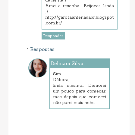
de ler né ?
Amei a resenha . Beijocas Linda
;)
http://garotaantenadabr.blogspot
.com.br/
Responder
Respostas
Delmara Silva
janeiro 23, 2014 7:05 PM
Sim
Débora,
linda mesmo... Demorei
um pouco para começar,
mas depois que comecei
não parei mais hehe