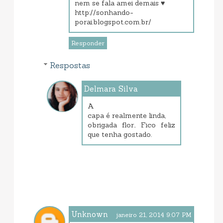
nem se fala amei demais ♥
http://sonhando-
porai.blogspot.com.br/
Responder
Respostas
Delmara Silva
janeiro 23, 2014 7:45 PM
A
capa é realmente linda,
obrigada flor.. Fico feliz
que tenha gostado.
Unknown
janeiro 21, 2014 9:07 PM