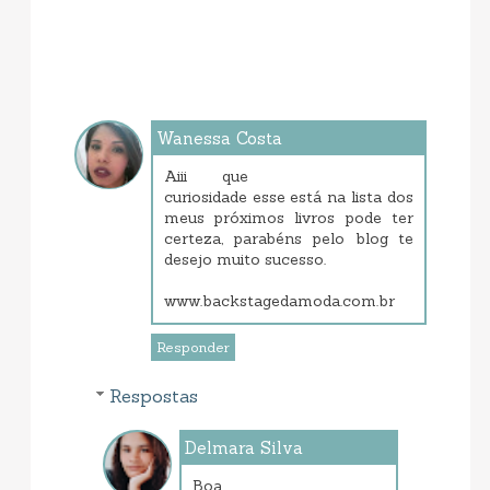
Wanessa Costa
janeiro 21, 2014 10:27 PM
Aiii que
curiosidade esse está na lista dos
meus próximos livros pode ter
certeza, parabéns pelo blog te
desejo muito sucesso.
www.backstagedamoda.com.br
Responder
Respostas
Delmara Silva
janeiro 23, 2014 8:17 PM
Boa