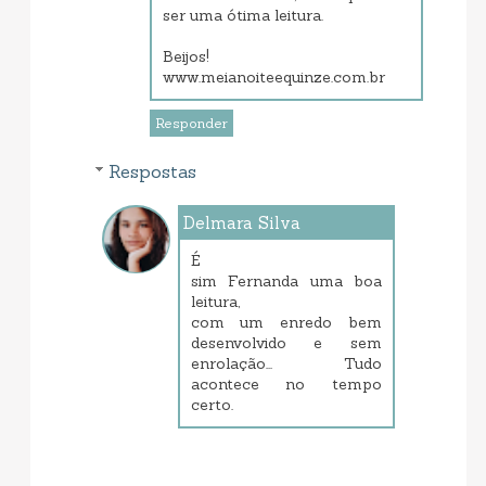
ser uma ótima leitura.
Beijos!
www.meianoiteequinze.com.br
Responder
Respostas
Delmara Silva
janeiro 23, 2014 7:43 PM
É
sim Fernanda uma boa
leitura,
com um enredo bem
desenvolvido e sem
enrolação... Tudo
acontece no tempo
certo.