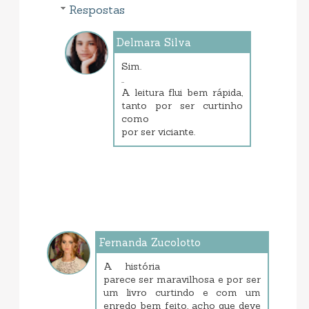
Respostas
Delmara Silva
janeiro 23, 2014 7:28 PM
Sim.
..
A leitura flui bem rápida,
tanto por ser curtinho
como
por ser viciante.
Fernanda Zucolotto
janeiro 21, 2014 6:00 PM
A história
parece ser maravilhosa e por ser
um livro curtindo e com um
enredo bem feito, acho que deve