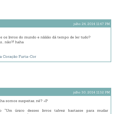
julho 24, 2014 11:47 PM
s os livros do mundo e nããão dá tempo de ler tudo?
... não?! haha
a Coração Furta-Cor
julho 30, 2014 11:32 PM
nha somos suspeitas, né? =P
nho "Um único desses livros talvez bastasse para mudar