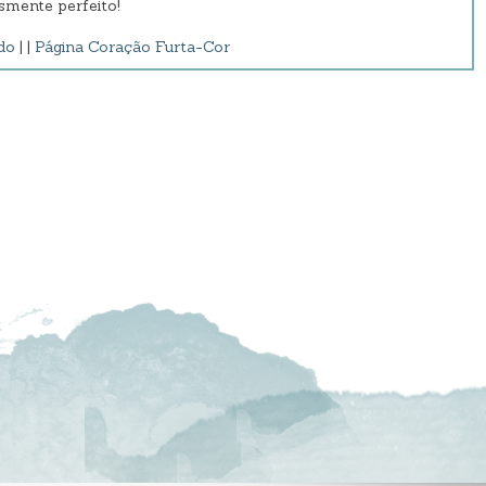
smente perfeito!
do
| |
Página Coração Furta-Cor