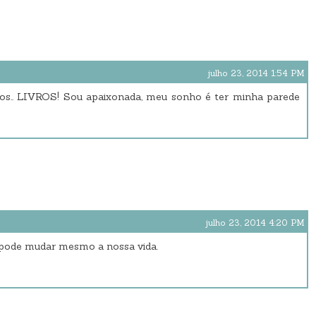
julho 23, 2014 1:54 PM
dos.. LIVROS! Sou apaixonada, meu sonho é ter minha parede
julho 23, 2014 4:20 PM
o pode mudar mesmo a nossa vida.