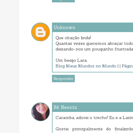
Unknown
Que citação linda!
Quantas vezes queremos abraçar todo
deixando-nos um pouquinho frustradas
Um beeijo Lara.
Blog Meus Mundos no Mundo
| |
Págin
Responder
Rê Nemitz
Caramba, adorei o trecho! Eu e a Lari
Gostei principalmente do finalzi