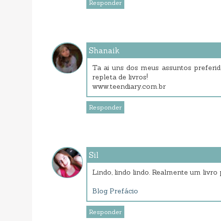
Responder
Shanaik
Ta ai uns dos meus assuntos preferi
repleta de livros!
www.teendiary.com.br
Responder
Sil
Lindo, lindo lindo. Realmente um livr
Blog Prefácio
Responder