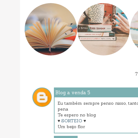
7
Blog a venda 5
Eu também sempre penso nisso, tanto
pena
Te espero no blog
♥
SORTEIO
♥
Um beijo flor