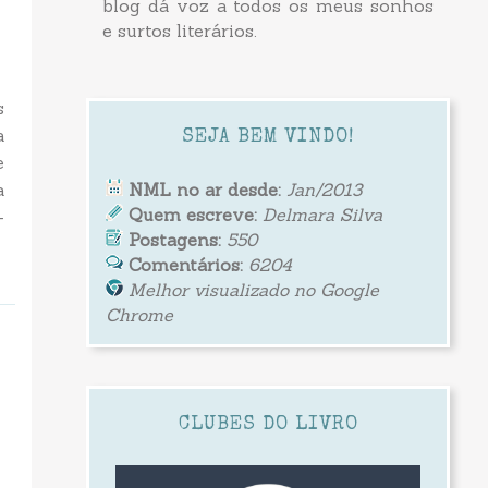
blog dá voz a todos os meus sonhos
e surtos literários.
s
a
SEJA BEM VINDO!
e
a
NML no ar desde:
Jan/2013
Quem escreve:
Delmara Silva
-
Postagens:
550
Comentários:
6204
Melhor visualizado no Google
Chrome
CLUBES DO LIVRO