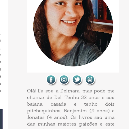
.
o
,
e
o
s
a
a
o
Olá! Eu sou a Delmara, mas pode me
chamar de Del. Tenho 32 anos e sou
baiana, casada e tenho dois
pitchuquinhos, Benjamim (9 anos) e
Jonatas (4 anos). Os livros são uma
das minhas maiores paixões e este