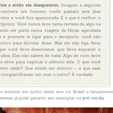
itos e então ele desapareceu
. Imagine a seguinte
ê conhece um homem, vocês passam sete dias
ntos, e você fica apaixonada. E o que é melhor: o
cíproco. Você nunca teve tanta certeza de algo na
uando ele parte numa viagem de férias agendada
 e promete te ligar para o aeroporto, você não
ivo para duvidar disso. Mas ele não liga. Seus
ue você deve desencanar, que deve esquecer o
rrados. Eles não sabem de nada. Algo de ruim deve
 sério para explicar o silêncio dele. O que você
 tem razão? Que existe um motivo ― e que esse
o compartilharam um com o outro? A verdade.
o exterior em junho deste ano, no Brasil o lançament
teresse já pode garantir seu exemplar na
pré-venda
.