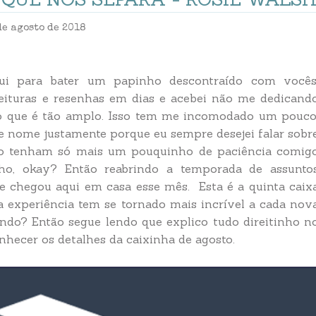
de agosto de 2018
i para bater um papinho descontraído com vocês
eituras e resenhas em dias e acebei não me dedicand
ário que é tão amplo. Isso tem me incomodado um pouco
e nome justamente porque eu sempre desejei falar sobr
ntão tenham só mais um pouquinho de paciência comig
inho, okay? Então reabrindo a temporada de assunto
 chegou aqui em casa esse mês. Esta é a quinta caix
a experiência tem se tornado mais incrível a cada nov
ando? Então segue lendo que explico tudo direitinho n
nhecer os detalhes da caixinha de agosto.