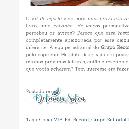
O
kit de agosto
veio com
uma prova não re
livro, uma
caixinha de lenços
personaliz
percebeu os avisos? Parece que essa his
completamente apaixonada por essa caixi
diferente. A equipe editorial do
Grupo Reco
pelo capricho. Me sinto lisonjeada em pode
minhas próximas leituras, então a resenha n
que vocês acharam? Tem interesse em fazer 
Postado por
Tags:
Caixa VIB
,
Ed. Record
,
Grupo Editorial