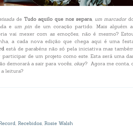
visada
de
Tudo aquilo que nos separa
,
um marcador
d
ada e
um pin
de um coração partido. Mais alguém a
tória vai mexer com as emoções, não é mesmo? Esto
nha, a cada nova edição que chega aqui é uma fest
rd
está de parabéns não só pela iniciativa mas també
r participar de um projeto como este. Esta será uma da
ão demorará a sair para vocês,
okay
? Agora me conta, 
a leitura?
 Record
,
Recebidos
,
Rosie Walsh