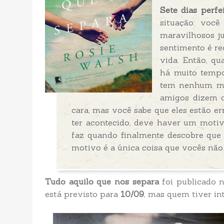
Sete dias perfe
situação: voc
maravilhosos ju
sentimento é re
vida. Então, q
há muito tempo
tem nenhum mot
amigos dizem q
cara, mas você sabe que eles estão e
ter acontecido, deve haver um motivo
faz quando finalmente descobre que
motivo é a única coisa que vocês nã
Tudo aquilo que nos separa
foi publicado n
está previsto para
10/09
, mas quem tiver in