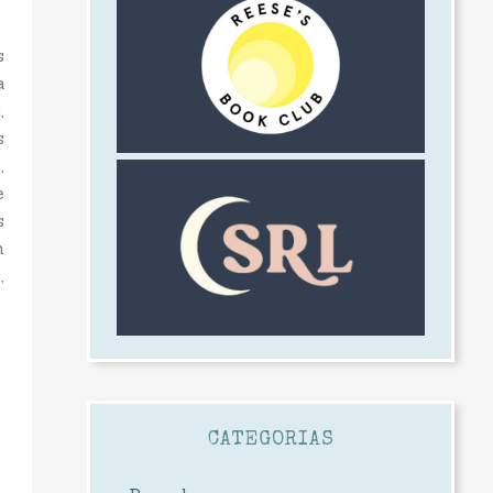
s
a
,
s
,
e
s
m
,
CATEGORIAS