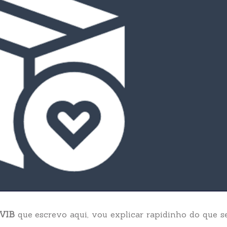
 VIB
que escrevo aqui, vou explicar rapidinho do que s