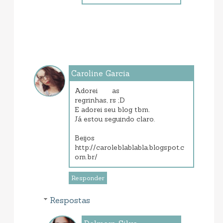
Caroline Garcia
março 18, 2013 4:19 PM
Adorei as
regrinhas, rs ;D
E adorei seu blog tbm.
Já estou seguindo claro.
Beijos
http://caroleblablabla.blogspot.c
om.br/
Responder
Respostas