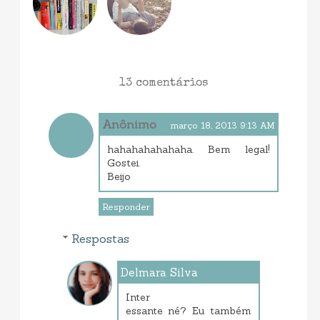
13 comentários
Anônimo
março 18, 2013 9:13 AM
hahahahahahaha. Bem legal!
Gostei.
Beijo
Responder
Respostas
Delmara Silva
março 19, 2013 7:02 AM
Inter
essante né? Eu também