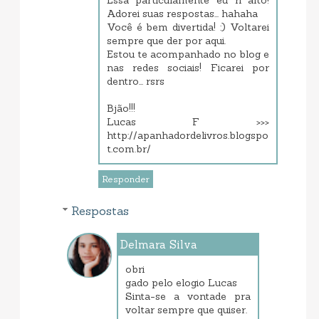
Adorei suas respostas... hahaha
Você é bem divertida! :) Voltarei
sempre que der por aqui.
Estou te acompanhado no blog e
nas redes sociais! Ficarei por
dentro... rsrs
Bjão!!!
Lucas F >>>
http://apanhadordelivros.blogspo
t.com.br/
Responder
Respostas
Delmara Silva
março 19, 2013 7:08 AM
obri
gado pelo elogio Lucas
Sinta-se a vontade pra
voltar sempre que quiser.