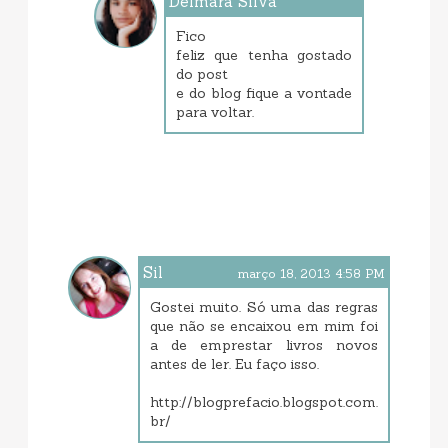
Delmara Silva
março 19, 2013 7:11 AM
Fico
feliz que tenha gostado
do post
e do blog fique a vontade
para voltar.
Sil
março 18, 2013 4:58 PM
Gostei muito. Só uma das regras
que não se encaixou em mim foi
a de emprestar livros novos
antes de ler. Eu faço isso.
http://blogprefacio.blogspot.com.
br/