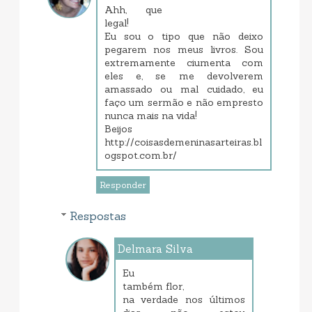
março 18, 2013 10:16 PM
Ahh, que
legal!
Eu sou o tipo que não deixo
pegarem nos meus livros. Sou
extremamente ciumenta com
eles e, se me devolverem
amassado ou mal cuidado, eu
faço um sermão e não empresto
nunca mais na vida!
Beijos
http://coisasdemeninasarteiras.bl
ogspot.com.br/
Responder
Respostas
Delmara Silva
março 19, 2013 7:49 AM
Eu
também flor,
na verdade nos últimos