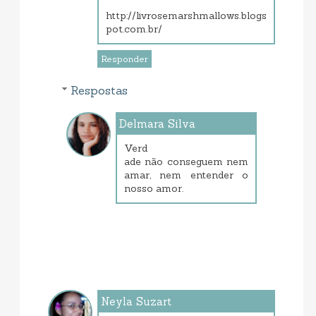
http://livrosemarshmallows.blogs
pot.com.br/
Responder
Respostas
Delmara Silva
março 19, 2013 7:45 AM
Verd
ade não conseguem nem
amar, nem entender o
nosso amor.
Neyla Suzart