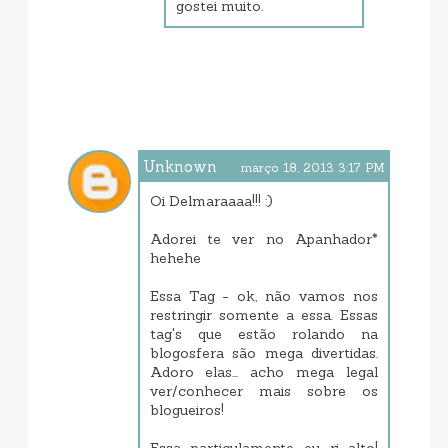
gostei muito.
Unknown
março 18, 2013 3:17 PM
Oi Delmaraaaa!!! :)
Adorei te ver no Apanhador*
hehehe
Essa Tag - ok, não vamos nos
restringir somente a essa. Essas
tag's que estão rolando na
blogosfera são mega divertidas.
Adoro elas... acho mega legal
ver/conhecer mais sobre os
blogueiros!
Essa particulamente eu ri alto!