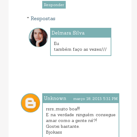
Responder
Respostas
Delmara Silva
março 19, 2013 7:13 AM
Eu
também faço as vezes///
Unknown
março 18, 2013 5:31 PM
rsrs...muito boa!!!
E na verdade ninguém consegue
amar como a gente né?!
Gostei bastante.
Bjokass