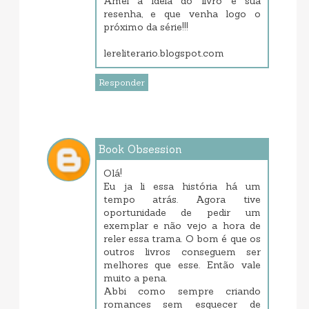
Amei a ideia do livro e sua
resenha, e que venha logo o
próximo da série!!!
lereliterario.blogspot.com
Responder
Book Obsession
janeiro 23, 2018 10:28 AM
Olá!
Eu ja li essa história há um
tempo atrás. Agora tive
oportunidade de pedir um
exemplar e não vejo a hora de
reler essa trama. O bom é que os
outros livros conseguem ser
melhores que esse. Então vale
muito a pena.
Abbi como sempre criando
romances sem esquecer de