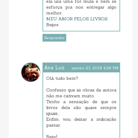
ela usa uma for mula e nem se
esforça pra nos entregar algo
melhor.
MEU AMOR PELOS LIVROS
Beijos
Responder
Ana Luz
janeiro 23, 2018 4:28 PM
Olá, tudo bem?
Confesso que as obras da autora
não me cativam muito.
Tenho a sensação de que os
livros dela são quase sempre
iguais...
Enfim, vou deixar a indicação
passar.
Beijo!