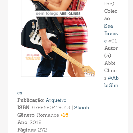
the)
Coleç
ão
:
Sea
Breez
e
#01
Autor
(a)
:
Abbi
Gline
s
@Ab
biGlin
es
Publicação
:
Arqueiro
ISBN
: 9788580418019 |
Skoob
Gênero
: Romance
+16
Ano
: 2018
Páginas
: 272