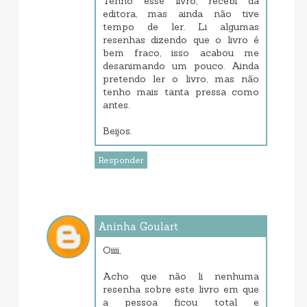
Tenho esse livro, recebi da
editora, mas ainda não tive
tempo de ler. Li algumas
resenhas dizendo que o livro é
bem fraco, isso acabou me
desanimando um pouco. Ainda
pretendo ler o livro, mas não
tenho mais tanta pressa como
antes.
Beijos.
Responder
Aninha Goulart
dezembro 12, 2017 3:18 PM
Oiiii,
Acho que não li nenhuma
resenha sobre este livro em que
a pessoa ficou total e