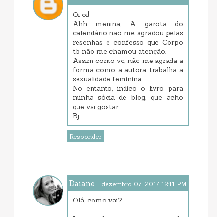
dezembro 06, 2017 1:41 PM
Oi oi!
Ahh menina, A garota do
calendário não me agradou pelas
resenhas e confesso que Corpo
tb não me chamou atenção.
Assim como vc, não me agrada a
forma como a autora trabalha a
sexualidade feminina.
No entanto, indico o livro para
minha sócia de blog, que acho
que vai gostar.
Bj
Responder
Daiane
dezembro 07, 2017 12:11 PM
Olá, como vai?