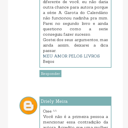
diferente de você, eu não daria
outra chance para autora porque
a série A Garota do Calendário
não funcionou nadinha pra mim.
Parei no segundo livro e ainda
questiono como a serie
conseguiu fazer sucesso.
Gostei dos seus argumentos, mas
ainda assim, deixarei a dica
passar.
MEU AMOR PELOS LIVROS
Beijos
Responder
Driely Meira
dezembro 09, 2017 6:22 PM
Oiee ^^
Você não é a primeira pessoa a
mencionar essa contradição da
autora. Acredito que uma mulher