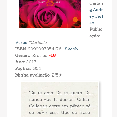
Carlan
@Audr
eyCarl
an
Public
ação
:
Verus
*Cortesia
ISBN
: 9999097354176 |
Skoob
Gênero
: Erótico
+18
Ano
: 2017
Páginas
: 364
Minha avaliação
: 2/5★
"Eu te amo. Eu te quero. Eu
nunca vou te deixar." Gillian
Callahan entra em pânico só
de ouvir esse tipo de frase.