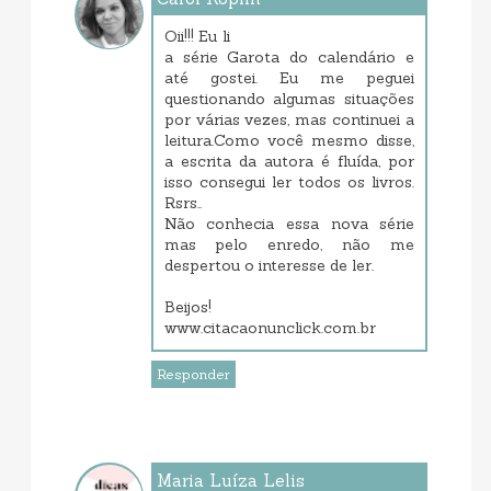
dezembro 07, 2017 3:06 PM
Oii!!! Eu li
a série Garota do calendário e
até gostei. Eu me peguei
questionando algumas situações
por várias vezes, mas continuei a
leitura.Como você mesmo disse,
a escrita da autora é fluída, por
isso consegui ler todos os livros.
Rsrs..
Não conhecia essa nova série
mas pelo enredo, não me
despertou o interesse de ler.
Beijos!
www.citacaonunclick.com.br
Responder
Maria Luíza Lelis