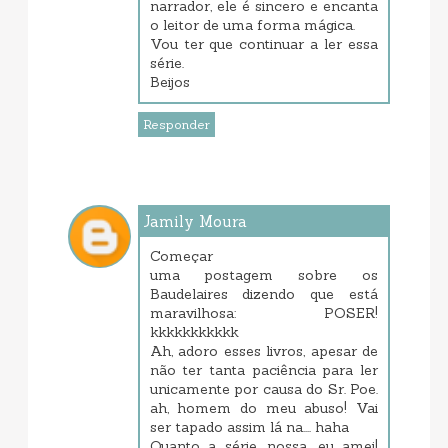
narrador, ele é sincero e encanta
o leitor de uma forma mágica.
Vou ter que continuar a ler essa
série.
Beijos
Responder
Jamily Moura
junho 07, 2017 11:14 PM
Começar
uma postagem sobre os
Baudelaires dizendo que está
maravilhosa: POSER!
kkkkkkkkkkk
Ah, adoro esses livros, apesar de
não ter tanta paciência para ler
unicamente por causa do Sr. Poe.
ah, homem do meu abuso! Vai
ser tapado assim lá na.... haha
Quanto a série, nossa, eu amei!