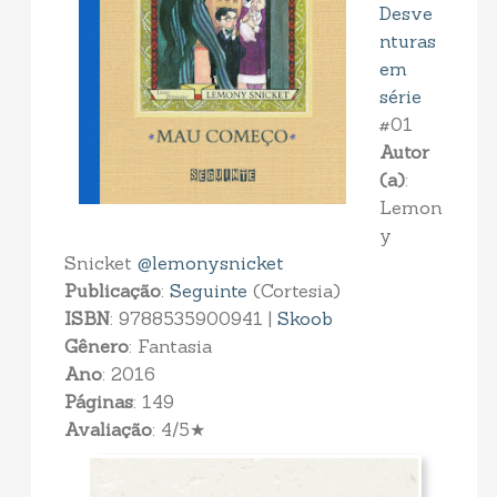
Desve
nturas
em
série
#01
Autor
(a)
:
Lemon
y
Snicket
@lemonysnicket
Publicação
:
Seguinte
(Cortesia)
ISBN
: 9788535900941 |
Skoob
Gênero
: Fantasia
Ano
: 2016
Páginas
: 149
Avaliação
: 4/5★