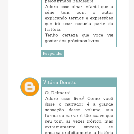
pelos irmãos Baudelaire.
Adoro esse olhar infantil que a
série tem, com o autor
explicando termos e expressões
que irá usar naquela parte da
história.
Tenho certeza que voce vai
gostar dos próximos livros
Responder
Vitória Doretto
junho 06, 2017 11:05 PM
Oi, Delmara!
Adoro esse livro! Como você
disse, o narrador é a grande
sensação desse volume, sua
forma de narrar é tão suave que
seu tom, às vezes irônico, mas
extremamente sincero, se
encaixa prefeitamente, a história