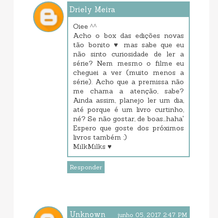
Driely Meira
junho 04, 2017 11:24 AM
Oiee ^^
Acho o box das edições novas
tão bonito ♥ mas sabe que eu
não sinto curiosidade de ler a
série? Nem mesmo o filme eu
cheguei a ver (muito menos a
série). Acho que a premissa não
me chama a atenção, sabe?
Ainda assim, planejo ler um dia,
até porque é um livro curtinho,
né? Se não gostar, de boas...haha'
Espero que goste dos próximos
livros também :)
MilkMilks ♥
Responder
Unknown
junho 05, 2017 2:47 PM