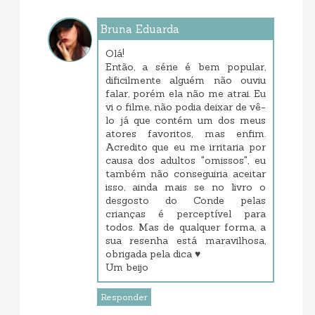
Bruna Eduarda
junho 06, 2017 5:34 PM
Olá!
Então, a série é bem popular,
dificilmente alguém não ouviu
falar, porém ela não me atrai. Eu
vi o filme, não podia deixar de vê-
lo já que contém um dos meus
atores favoritos, mas enfim.
Acredito que eu me irritaria por
causa dos adultos "omissos", eu
também não conseguiria aceitar
isso, ainda mais se no livro o
desgosto do Conde pelas
crianças é perceptível para
todos. Mas de qualquer forma, a
sua resenha está maravilhosa,
obrigada pela dica ♥
Um beijo
Responder