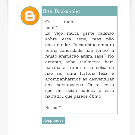
Srta. Bookaholic
junho 10, 2017 9:33 PM
Oi, tudo
bem?
Eu vejo muita gente falando
sobre essa série, mas não
costumo ler séries, entao embora
tenha curiosidade, não tenho lá
muito animação assim, sabe? No
entanto, acho realmente bem
bacana a trama, essa coisa de
não ser uma história feliz e
acompanharmos as desventuras
dos personagens. Outra coisa
que me deixa curiosa é esse
narrador, que parece ótimo
Beijos :*
Responder