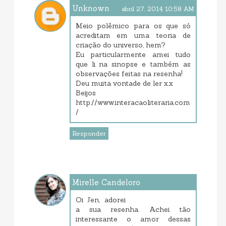
Unknown
abril 27, 2014 10:58 AM
Meio polêmico para os que só
acreditam em uma teoria de
criação do universo, hem?
Eu particularmente amei tudo
que li na sinopse e também as
observações feitas na resenha!
Deu muita vontade de ler x.x
Beijos
http://www.interacaoliteraria.com
/
Responder
Mirelle Candeloro
abril 27, 2014 3:55 PM
Oi Jen, adorei
a sua resenha. Achei tão
interessante o amor dessas