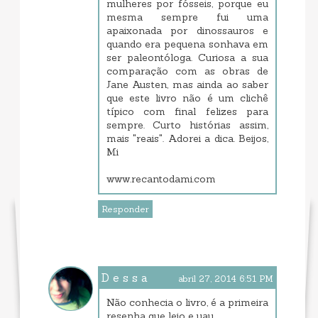
mulheres por fósseis, porque eu
mesma sempre fui uma
apaixonada por dinossauros e
quando era pequena sonhava em
ser paleontóloga. Curiosa a sua
comparação com as obras de
Jane Austen, mas ainda ao saber
que este livro não é um clichê
típico com final felizes para
sempre. Curto histórias assim,
mais "reais". Adorei a dica. Beijos,
Mi
www.recantodami.com
Responder
D e s s a
abril 27, 2014 6:51 PM
Não conhecia o livro, é a primeira
resenha que leio e uau...