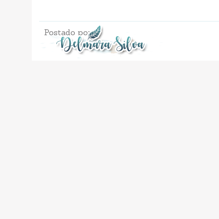
Postado por
Tags:
Autor Nacional
,
Crônicas de Myríade
,
E
Pos