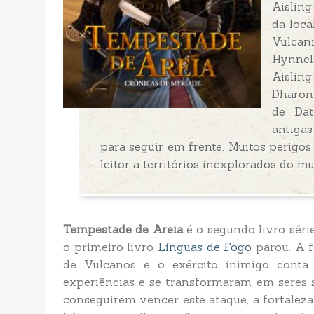
Aisling
da loca
Vulca
Hynnel
Aislin
Dharon
de Dat
antiga
para seguir em frente. Muitos perigo
leitor a territórios inexplorados do 
Tempestade de Areia
é o segundo livro séri
o primeiro livro
Línguas de Fogo
parou. A f
de Vulcanos e o exército inimigo conta
experiências e se transformaram em seres 
conseguirem vencer este ataque, a fortale