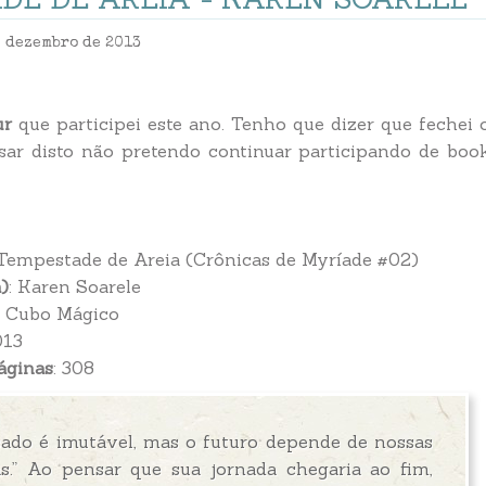
e dezembro de 2013
ur
que participei este ano. Tenho que dizer que fechei 
ar disto não pretendo continuar participando de boo
 Tempestade de Areia (
Crônicas de Myríade #02
)
)
: Karen Soarele
: Cubo Mágico
013
áginas
: 308
sado é imutável, mas o futuro depende de nossas
as.” Ao pensar que sua jornada chegaria ao fim,