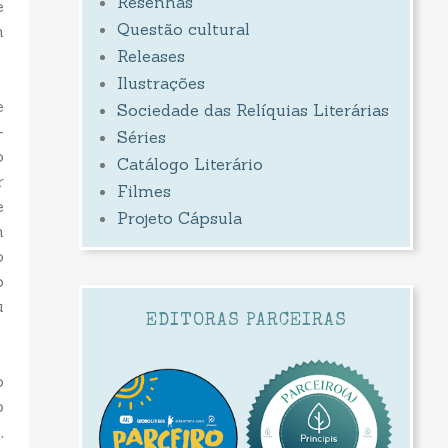
Resenhas
e
Questão cultural
m
Releases
Ilustrações
e
Sociedade das Relíquias Literárias
-
Séries
o
Catálogo Literário
r
Filmes
e
Projeto Cápsula
m
o
o
u
EDITORAS PARCEIRAS
o
o
,