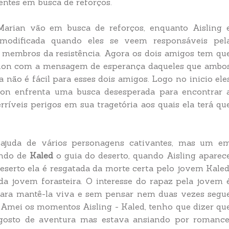
entes em busca de reforços.
arian vão em busca de reforços, enquanto Aisling 
modificada quando eles se veem responsáveis pel
membros da resistência. Agora os dois amigos tem qu
llion com a mensagem de esperança daqueles que ambo
não é fácil para esses dois amigos. Logo no inicio ele
ron enfrenta uma busca desesperada para encontrar 
rríveis perigos em sua tragetória aos quais ela terá qu
 ajuda de vários personagens cativantes, mas um e
ando de
Kaled
o guia do deserto, quando Aisling aparec
eserto ela é resgatada da morte certa pelo jovem Kaled
a jovem forasteira. O interesse do rapaz pela jovem 
 para mantê-la viva e sem pensar nem duas vezes segu
 Amei os momentos Aisling - Kaled, tenho que dizer qu
gosto de aventura mas estava ansiando por romance