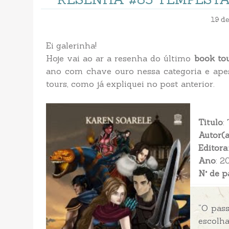
19 d
Ei galerinha!
Hoje vai ao ar a resenha do último
book to
ano com chave ouro nessa categoria e apes
tours, como já expliquei no post anterior.
Titulo
:
Autor(a
Editora
Ano
: 2
N° de p
“O pas
escolh