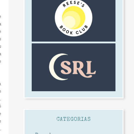
e
a
e
s
s
a
e
m
e
,
é
e
CATEGORIAS
e
,