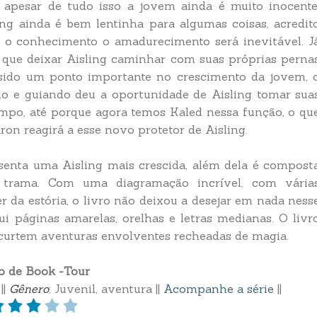
apesar de tudo isso a jovem ainda é muito inocente
g ainda é bem lentinha para algumas coisas, acredit
 o conhecimento o amadurecimento será inevitável. J
que deixar Aisling caminhar com suas próprias perna
 sido um ponto importante no crescimento da jovem, 
o e guiando deu a oportunidade de Aisling tomar sua
mpo, até porque agora temos Kaled nessa função, o qu
on reagirá a esse novo protetor de Aisling.
senta uma Aisling mais crescida, além dela é compost
 trama. Com uma diagramação incrível, com vária
r da estória, o livro não deixou a desejar em nada ness
sui páginas amarelas, orelhas e letras medianas. O livr
curtem aventuras envolventes recheadas de magia.
o de Book -Tour
||
Gênero
: Juvenil, aventura ||
Acompanhe a série
||