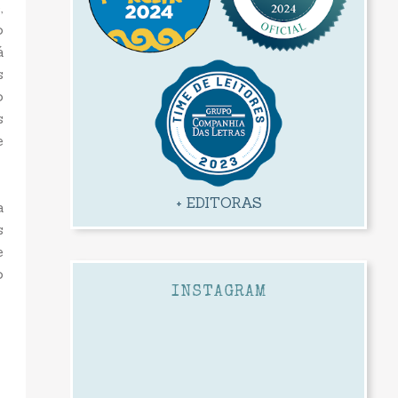
,
o
á
s
o
s
e
+ EDITORAS
a
s
e
o
INSTAGRAM