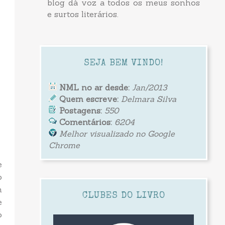
blog dá voz a todos os meus sonhos
e surtos literários.
SEJA BEM VINDO!
NML no ar desde:
Jan/2013
Quem escreve:
Delmara Silva
Postagens:
550
Comentários:
6204
Melhor visualizado no Google
Chrome
e
o
m
CLUBES DO LIVRO
e
o