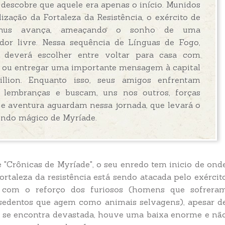
 descobre que aquele era apenas o início. Munidos
lização da Fortaleza da Resistência, o exército de
nnus avança, ameaçando o sonho de uma
dor livre. Nessa sequência de Línguas de Fogo,
g deverá escolher entre voltar para casa com
 ou entregar uma importante mensagem à capital
illion. Enquanto isso, seus amigos enfrentam
s lembranças e buscam, uns nos outros, forças
s e aventura aguardam nessa jornada, que levará o
mundo mágico de Myríade.
e "Crônicas de Myríade", o seu enredo tem inicio de ond
ortaleza da resistência está sendo atacada pelo exércit
 com o reforço dos furiosos (homens que sofrera
sedentos que agem como animais selvagens), apesar d
za se encontra devastada, houve uma baixa enorme e nã