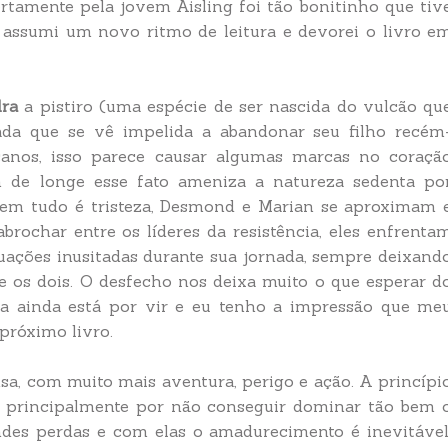
rtamente pela jovem Aisling foi tão bonitinho que tiv
ai assumi um novo ritmo de leitura e devorei o livro e
ra
a pistiro (uma espécie de ser nascida do vulcão qu
da que se vê impelida a abandonar seu filho recém
lcanos, isso parece causar algumas marcas no coraçã
 de longe esse fato ameniza a natureza sedenta po
nem tudo é tristeza, Desmond e Marian se aproximam 
rochar entre os líderes da resistência, eles enfrenta
uações inusitadas durante sua jornada, sempre deixand
e os dois. O desfecho nos deixa muito o que esperar d
a ainda está por vir e eu tenho a impressão que me
próximo livro.
sa, com muito mais aventura, perigo e ação. A princípi
ca principalmente por não conseguir dominar tão bem 
andes perdas e com elas o amadurecimento é inevitável