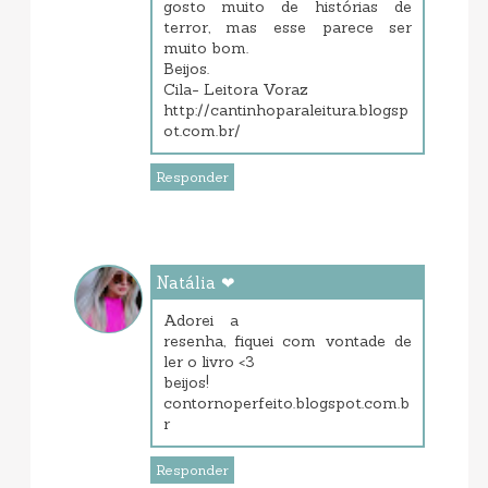
gosto muito de histórias de
terror, mas esse parece ser
muito bom.
Beijos.
Cila- Leitora Voraz
http://cantinhoparaleitura.blogsp
ot.com.br/
Responder
Natália ❤
outubro 03, 2013 12:48 PM
Adorei a
resenha, fiquei com vontade de
ler o livro <3
beijos!
contornoperfeito.blogspot.com.b
r
Responder