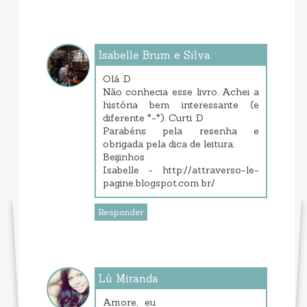
Isabelle Brum e Silva
outubro 03, 2013 6:57 PM
Olá :D
Não conhecia esse livro. Achei a
história bem interessante (e
diferente *-*). Curti :D
Parabéns pela resenha e
obrigada pela dica de leitura.
Beijinhos
Isabelle - http://attraverso-le-
pagine.blogspot.com.br/
Responder
Lú Miranda
outubro 05, 2013 1:29 PM
Amore, eu