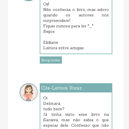
outubro 02, 2013 6:03 PM
Oii!
Não conhecia o livro, mas adoro
quando os autores nos
surpreendem!
Fiquei curiosa para ler *_*
Beijos
Elidiane
Leitura entre amigas
Responder
Cila-Leitora Voraz
outubro 03, 2013 1:57 AM
Oi
Delmara,
tudo bem?
Já tinha visto esse livro na
Saraiva, mas não sabia o que
esperar dele. Confesso que não