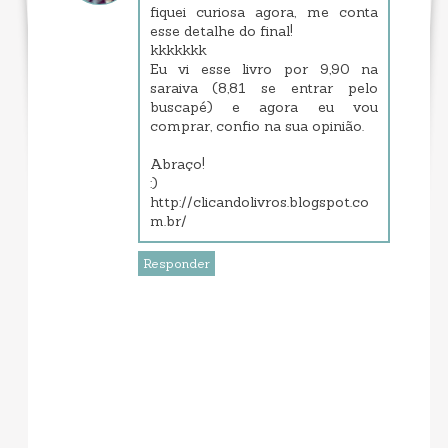
fiquei curiosa agora, me conta
esse detalhe do final!
kkkkkkk
Eu vi esse livro por 9,90 na
saraiva (8,81 se entrar pelo
buscapé) e agora eu vou
comprar, confio na sua opinião.
Abraço!
:)
http://clicandolivros.blogspot.co
m.br/
Responder