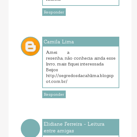
Responder
Camila Lima
outubro 02, 2013 4:12 PM
Amei a
resenha, não conhecia ainda esse
livro, mais fiquei interessada
Beijos
http://segredosdacahlima.blogsp
ot.com.br/
Responder
Elidiane Ferreira - Leitura
entre amigas