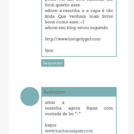
bom quanto esse.
adorei a resenha, e a capa é tão
linda. Que venham mais livros
bons como esse ;-)
adorei seu blog, estou seguindo.
http://www.lostgirlygirl.com
bjos
Responder
Anônimo
setembro 13, 2013 3:22 AM
amei a
resenha, agora fiquei com
vontade de ler *-*
beijos
www.barbaraalgazi.com