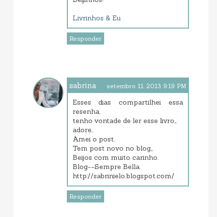
Livrinhos & Eu
Responder
sabrina
setembro 11, 2013 9:19 PM
Esses dias compartilhei essa
resenha,
tenho vontade de ler esse livro,,
adore..
Amei o post.
Tem post novo no blog,,
Beijos com muito carinho.
Blog--Sempre Bella.
http://sabrinielo.blogspot.com/
Responder