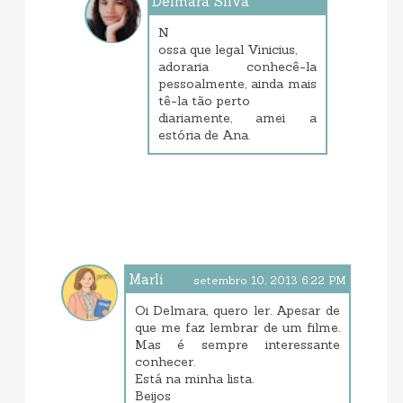
Delmara Silva
setembro 12, 2013 8:10 AM
N
ossa que legal Vinicius,
adoraria conhecê-la
pessoalmente, ainda mais
tê-la tão perto
diariamente, amei a
estória de Ana.
Marli
setembro 10, 2013 6:22 PM
Oi Delmara, quero ler. Apesar de
que me faz lembrar de um filme.
Mas é sempre interessante
conhecer.
Está na minha lista.
Beijos