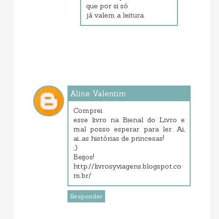
que por si só
já valem a leitura.
Aline Valentim
setembro 10, 2013 11:27 PM
Comprei
esse livro na Bienal do Livro e
mal posso esperar para ler. Ai,
ai...as histórias de princesas!
;)
Beijos!
http://livrosyviagens.blogspot.co
m.br/
Responder