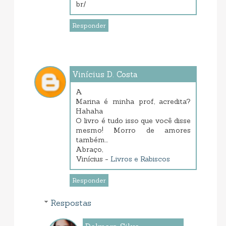
br/
Responder
Vinícius D. Costa
setembro 10, 2013 6:05 PM
A
Marina é minha prof, acredita?
Hahaha
O livro é tudo isso que você disse
mesmo! Morro de amores
também...
Abraço,
Vinícius -
Livros e Rabiscos
Responder
Respostas