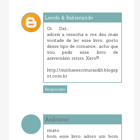
Lendo & Rabiscando
setembro 11, 2013 7:57 PM
Oi Del...
adorei a resenha e me deu mais
vontade de ler esse livro.. gosto
desse tipo de romance... acho que
vou pedir esse livro de
aniversário rsrsrs. Xero!!!
http://minhasescriturasdih.blogsp
ot.com.br
Responder
Anônimo
setembro 11, 2013 8:01 PM
muito
bom esse livro, adoro um bom