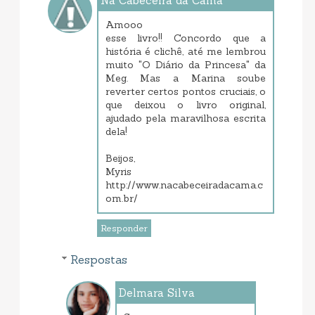
Na Cabeceira da Cama
setembro 10, 2013 1:26 PM
Amooo
esse livro!! Concordo que a
história é clichê, até me lembrou
muito "O Diário da Princesa" da
Meg. Mas a Marina soube
reverter certos pontos cruciais, o
que deixou o livro original,
ajudado pela maravilhosa escrita
dela!
Beijos,
Myris
http://www.nacabeceiradacama.c
om.br/
Responder
Respostas
Delmara Silva
setembro 12, 2013 8:03 AM