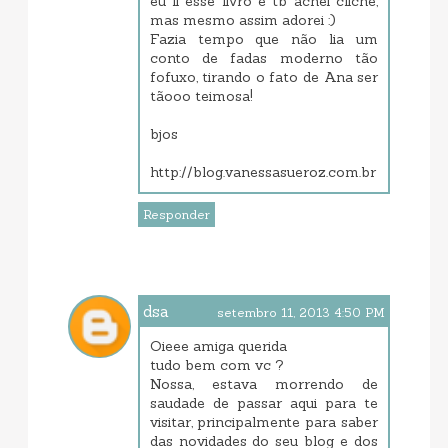
eu li esse livro e tb achei clichê,
mas mesmo assim adorei :)
Fazia tempo que não lia um
conto de fadas moderno tão
fofuxo, tirando o fato de Ana ser
tãooo teimosa!
bjos
http://blog.vanessasueroz.com.br
Responder
dsa
setembro 11, 2013 4:50 PM
Oieee amiga querida
tudo bem com vc ?
Nossa, estava morrendo de
saudade de passar aqui para te
visitar, principalmente para saber
das novidades do seu blog e dos