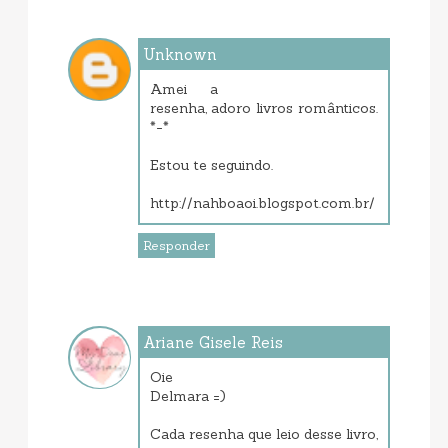
Unknown
setembro 11, 2013 9:22 PM
Amei a
resenha, adoro livros românticos.
*-*
Estou te seguindo.
http://nahboaoi.blogspot.com.br/
Responder
Ariane Gisele Reis
setembro 11, 2013 10:29 PM
Oie
Delmara =)
Cada resenha que leio desse livro,