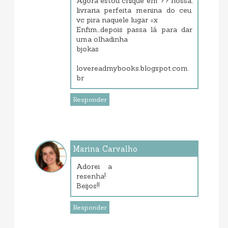
Agora estou chique em ?? nossa,
livraria perfeita menina do ceu.
vc pira naquele lugar =x
Enfim...depois passa lá para dar
uma olhadinha
bjokas
lovereadmybooks.blogspot.com.
br
Responder
Marina Carvalho
setembro 11, 2013 6:16 PM
Adorei a
resenha!
Beijos!!
Responder