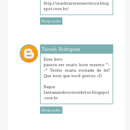
http://marlicarmenescritora.blog
spot.com.br/
Responder
Tainah Rodrigues
setembro 10, 2013 9:10 PM
Esse livro
parece ser muito bom mesmo *-
-* Tenho muita vontade de ler!
Que bom que você gostou =D
Beijos
fantasiandocomoslivros.blogspot
.com.br
Responder