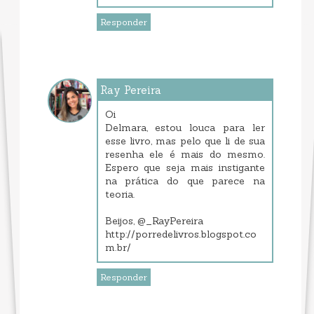
Responder
Ray Pereira
setembro 13, 2013 9:26 PM
Oi
Delmara, estou louca para ler
esse livro, mas pelo que li de sua
resenha ele é mais do mesmo.
Espero que seja mais instigante
na prática do que parece na
teoria.
Beijos, @_RayPereira
http://porredelivros.blogspot.co
m.br/
Responder