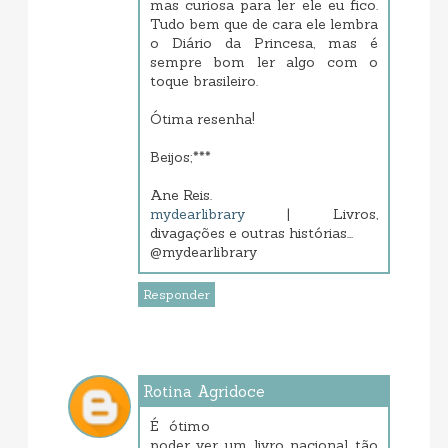
mas curiosa para ler ele eu fico.
Tudo bem que de cara ele lembra
o Diário da Princesa, mas é
sempre bom ler algo com o
toque brasileiro.
Ótima resenha!
Beijos;***
Ane Reis.
mydearlibrary
| Livros,
divagações e outras histórias...
@mydearlibrary
Responder
Rotina Agridoce
setembro 12, 2013 12:53 PM
É ótimo
poder ver um livro nacional tão