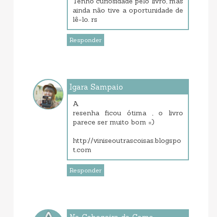
Tenho curiosidade pelo livro, mas
ainda não tive a oportunidade de
lê-lo. rs
Responder
Igara Sampaio
setembro 10, 2013 1:22 PM
A
resenha ficou ótima , o livro
parece ser muito bom =)
http://viniseoutrascoisas.blogspo
t.com
Responder