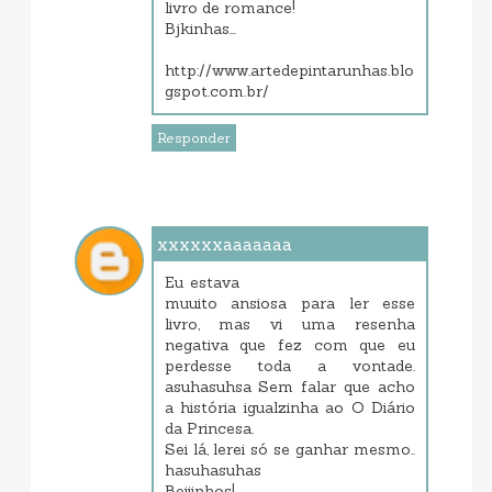
livro de romance!
Bjkinhas...
http://www.artedepintarunhas.blo
gspot.com.br/
Responder
xxxxxxaaaaaaa
setembro 11, 2013 8:44 PM
Eu estava
muuito ansiosa para ler esse
livro, mas vi uma resenha
negativa que fez com que eu
perdesse toda a vontade.
asuhasuhsa Sem falar que acho
a história igualzinha ao O Diário
da Princesa.
Sei lá, lerei só se ganhar mesmo..
hasuhasuhas
Beijinhos!