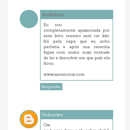
Anônimo
setembro 11, 2013 12:14 AM
Eu sou
completamente apaixonada por
esse livro, mesmo sem ter lido.
Só pela capa que eu acho
perfeita e após sua resenha
fiquei com muito mais vontade
de ler e descobrir em que país ela
ficou.
www.iasmincruz.com
Responder
Unknown
setembro 11, 2013 7:15 AM
Oie,