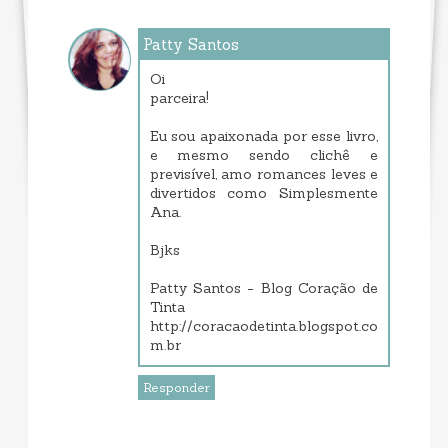
Patty Santos
setembro 15, 2013 12:08 PM
Oi
parceira!
Eu sou apaixonada por esse livro,
e mesmo sendo clichê e
previsível, amo romances leves e
divertidos como Simplesmente
Ana.
Bjks
Patty Santos - Blog Coração de
Tinta
http://coracaodetinta.blogspot.co
m.br
Responder